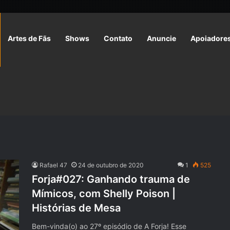
Artes de Fãs
Shows
Contato
Anuncie
Apoiadore
Rafael 47
24 de outubro de 2020
1
525
Forja#027: Ganhando trauma de
Mímicos, com Shelly Poison |
Histórias de Mesa
Bem-vinda(o) ao 27º episódio de A Forja! Esse