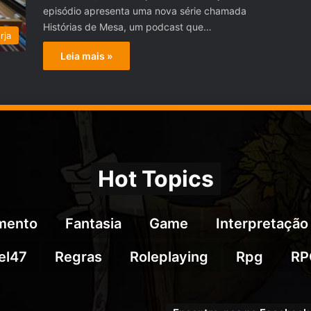
episódio apresenta uma nova série chamada
Histórias de Mesa, um podcast que…
rja
Leia mais »
Hot Topics
imento
Fantasia
Game
Interpretação
el47
Regras
Roleplaying
Rpg
RP