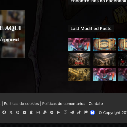
Encontre-nos no Facebook
Last Modified Posts
s
|
Políticas de cookies
|
Políticas de comentários
|
Contato
RSS
Facebook
X
Pinterest
YouTube
Apple
Instagram
Paypal
Spotify
Google
Twitch
Telegram
TikTok
Patreon
Bluesky
© Copyright 20
Play