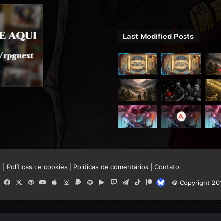
Last Modified Posts
s
|
Políticas de cookies
|
Políticas de comentários
|
Contato
RSS
Facebook
X
Pinterest
YouTube
Apple
Instagram
Paypal
Spotify
Google
Twitch
Telegram
TikTok
Patreon
Bluesky
© Copyright 20
Play