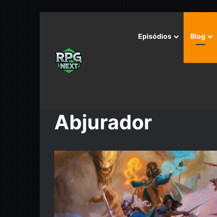
Episódios
Blog
Início
/
Abjurador
Abjurador