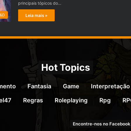
principais tópicos do…
D&D
Leia mais »
Hot Topics
imento
Fantasia
Game
Interpretação
el47
Regras
Roleplaying
Rpg
RP
Encontre-nos no Facebook