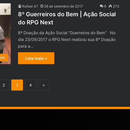
Rafael 47
28 de setembro de 2017
6
273
8º Guerreiros do Bem | Ação Social
do RPG Next
8ª Doação da Ação Social “Guerreiros do Bem” No
dia 23/09/2017 o RPG Next realizou sua 8ª Doação
para a…
Bem
Leia mais »
2
3
4
»