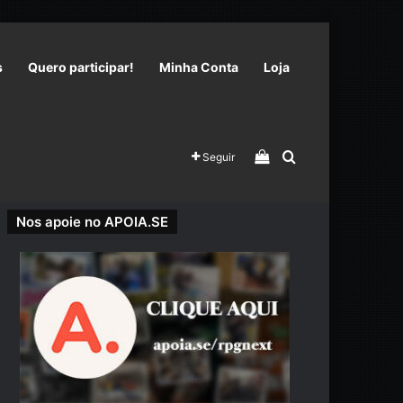
s
Quero participar!
Minha Conta
Loja
Veja seu carrinho 
Procurar por
Seguir
Nos apoie no APOIA.SE