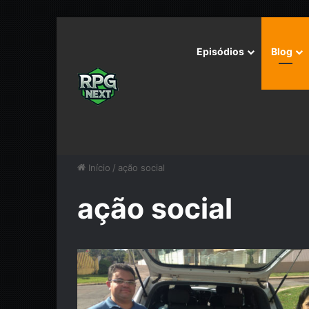
Episódios
Blog
Início
/
ação social
ação social