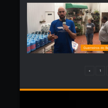
Guerreiros do 
«
1