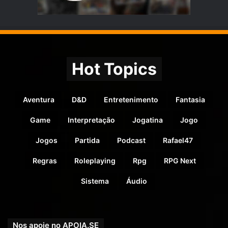
Hot Topics
Aventura
D&D
Entretenimento
Fantasia
Game
Interpretação
Jogatina
Jogo
Jogos
Partida
Podcast
Rafael47
Regras
Roleplaying
Rpg
RPG Next
Sistema
Áudio
Nos apoie no APOIA.SE