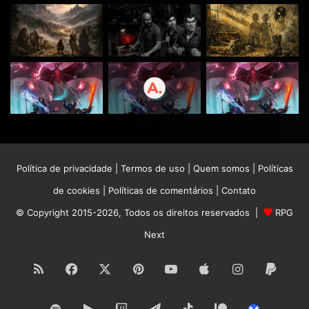
Política de privacidade
|
Termos de uso
|
Quem somos
|
Políticas
de cookies
|
Políticas de comentários
|
Contato
© Copyright 2015-2026, Todos os direitos reservados |
RPG
Next
RSS
Facebook
X
Pinterest
YouTube
Apple
Instagram
Paypa
Spotify
Google
Twitch
Telegram
TikTok
Patreon