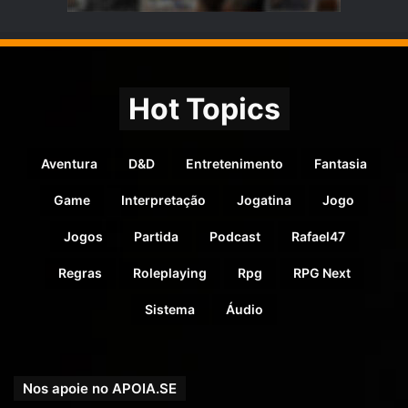
Hot Topics
Aventura
D&D
Entretenimento
Fantasia
Game
Interpretação
Jogatina
Jogo
Jogos
Partida
Podcast
Rafael47
Regras
Roleplaying
Rpg
RPG Next
Sistema
Áudio
Nos apoie no APOIA.SE