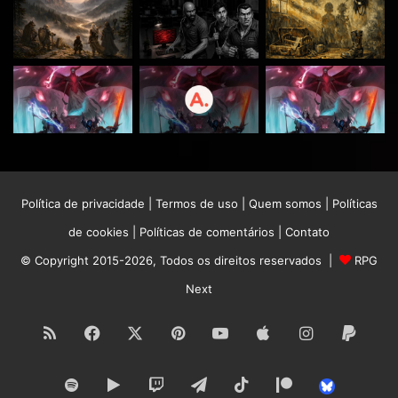
Política de privacidade
|
Termos de uso
|
Quem somos
|
Políticas
de cookies
|
Políticas de comentários
|
Contato
© Copyright 2015-2026, Todos os direitos reservados |
RPG
Next
RSS
Facebook
X
Pinterest
YouTube
Apple
Instagram
Paypa
Spotify
Google
Twitch
Telegram
TikTok
Patreon
Bluesk