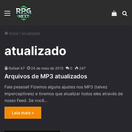
Menu
Veja s
Pr
Início
/
atualizado
atualizado
Rafael 47
24 de maio de 2015
0
247
Arquivos de MP3 atualizados
Fala pessoal! Fizemos alguns ajustes nos MP3 (talvez
imperceptíveis) e tivemos que atualizar todos eles através de
nosso Feed. Se você…
Leia mais »