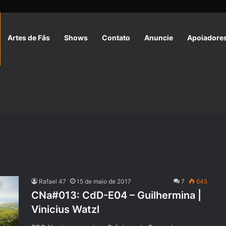
Artes de Fãs
Shows
Contato
Anuncie
Apoiadore
Rafael 47
15 de maio de 2017
7
645
CNa#013: CdD-E04 – Guilhermina |
Vinicius Watzl