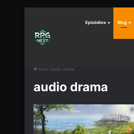
Episódios
Blog
Início
/
audio drama
audio drama