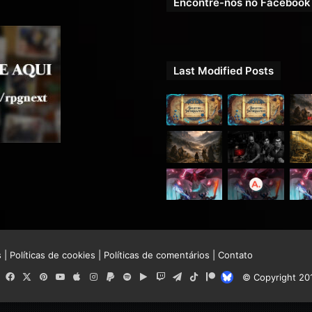
Encontre-nos no Facebook
Last Modified Posts
s
|
Políticas de cookies
|
Políticas de comentários
|
Contato
RSS
Facebook
X
Pinterest
YouTube
Apple
Instagram
Paypal
Spotify
Google
Twitch
Telegram
TikTok
Patreon
Bluesky
© Copyright 20
Play