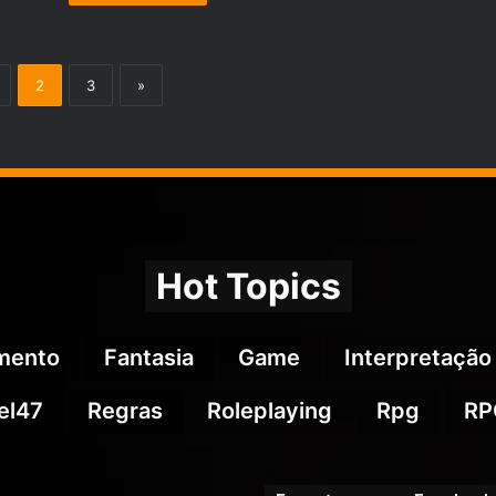
2
3
»
Hot Topics
imento
Fantasia
Game
Interpretação
el47
Regras
Roleplaying
Rpg
RP