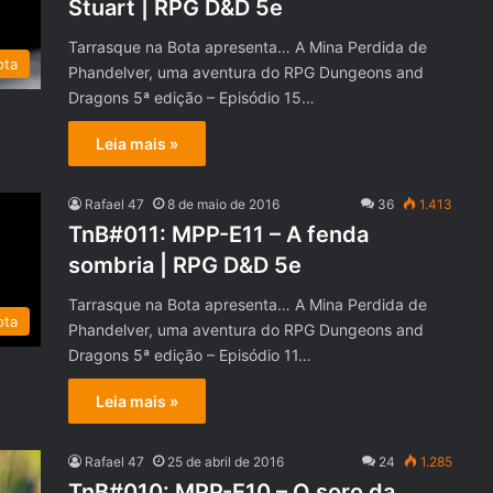
Stuart | RPG D&D 5e
Tarrasque na Bota apresenta… A Mina Perdida de
ota
Phandelver, uma aventura do RPG Dungeons and
Dragons 5ª edição – Episódio 15…
Leia mais »
Rafael 47
8 de maio de 2016
36
1.413
TnB#011: MPP-E11 – A fenda
sombria | RPG D&D 5e
Tarrasque na Bota apresenta… A Mina Perdida de
ota
Phandelver, uma aventura do RPG Dungeons and
Dragons 5ª edição – Episódio 11…
Leia mais »
Rafael 47
25 de abril de 2016
24
1.285
TnB#010: MPP-E10 – O soro da