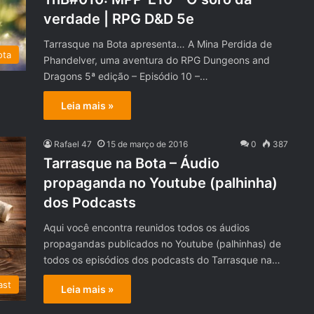
verdade | RPG D&D 5e
Tarrasque na Bota apresenta… A Mina Perdida de
ota
Phandelver, uma aventura do RPG Dungeons and
Dragons 5ª edição – Episódio 10 –…
Leia mais »
Rafael 47
15 de março de 2016
0
387
Tarrasque na Bota – Áudio
propaganda no Youtube (palhinha)
dos Podcasts
Aqui você encontra reunidos todos os áudios
propagandas publicados no Youtube (palhinhas) de
todos os episódios dos podcasts do Tarrasque na…
ast
Leia mais »