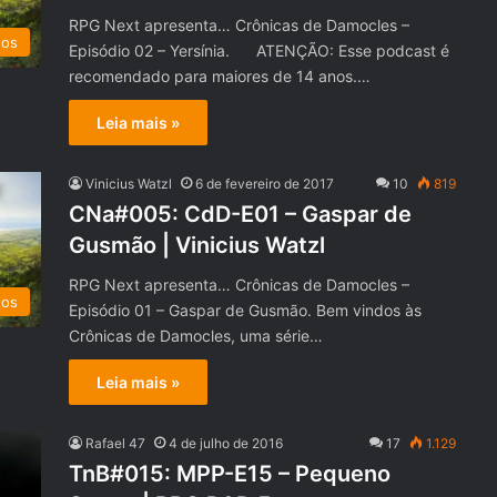
RPG Next apresenta… Crônicas de Damocles –
dos
Episódio 02 – Yersínia. ATENÇÃO: Esse podcast é
recomendado para maiores de 14 anos.…
Leia mais »
Vinicius Watzl
6 de fevereiro de 2017
10
819
CNa#005: CdD-E01 – Gaspar de
Gusmão | Vinicius Watzl
RPG Next apresenta… Crônicas de Damocles –
dos
Episódio 01 – Gaspar de Gusmão. Bem vindos às
Crônicas de Damocles, uma série…
Leia mais »
Rafael 47
4 de julho de 2016
17
1.129
TnB#015: MPP-E15 – Pequeno