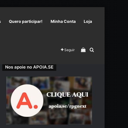
s
Quero participar!
Minha Conta
Loja
Veja seu carrinho 
Procurar por
Seguir
Nos apoie no APOIA.SE