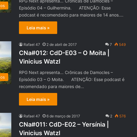
RPG Next apresenta… Crônicas de Damocles –
dos
Episódio 04 – Guilhermina. ATENÇÃO: Esse
podcast é recomendado para maiores de 14 anos.…
Leia mais »
Rafael 47
2 de abril de 2017
7
549
CNa#012: CdD-E03 – O Moita |
Vinicius Watzl
RPG Next apresenta… Crônicas de Damocles –
dos
Episódio 03 – O Moita. ATENÇÃO: Esse podcast é
recomendado para maiores de…
Leia mais »
Rafael 47
6 de março de 2017
2
576
CNa#011: CdD-E02 – Yersínia |
Vinicius Watzl