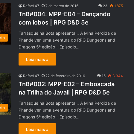
Rafael 47
7 de março de 2016
23
1.875
TnB#004: MPP-E04 – Dançando
com lobos | RPG D&D 5e
Tarrasque na Bota apresenta… A Mina Perdida de
ota
Phandelver, uma aventura do RPG Dungeons and
Dragons 5ª edição – Episódio…
Leia mais »
Rafael 47
22 de fevereiro de 2016
15
3.344
TnB#002: MPP-E02 – Emboscada
na Trilha do Javali | RPG D&D 5e
Tarrasque na Bota apresenta… A Mina Perdida de
ota
Phandelver, uma aventura do RPG Dungeons and
Dragons 5ª edição – Episódio…
Leia mais »