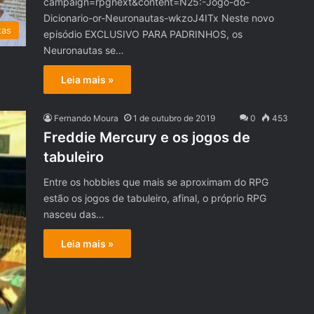
campaign=rpgnext&content=N25:-Jogo-do-
Dicionario-or-Neuronautas-wkzoJ4ITx Neste novo
tas
episódio EXCLUSIVO PARA PADRINHOS, os
Neuronautas se…
Leia mais »
Fernando Moura
1 de outubro de 2019
0
453
Freddie Mercury e os jogos de
tabuleiro
Entre os hobbies que mais se aproximam do RPG
estão os jogos de tabuleiro, afinal, o próprio RPG
nasceu das…
Leia mais »