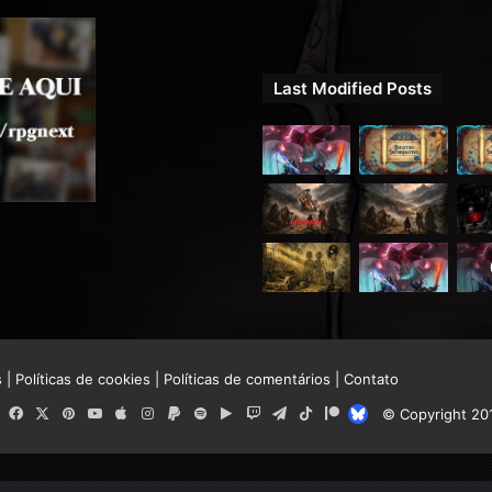
Last Modified Posts
s
|
Políticas de cookies
|
Políticas de comentários
|
Contato
RSS
Facebook
X
Pinterest
YouTube
Apple
Instagram
Paypal
Spotify
Google
Twitch
Telegram
TikTok
Patreon
Bluesky
© Copyright 20
Play