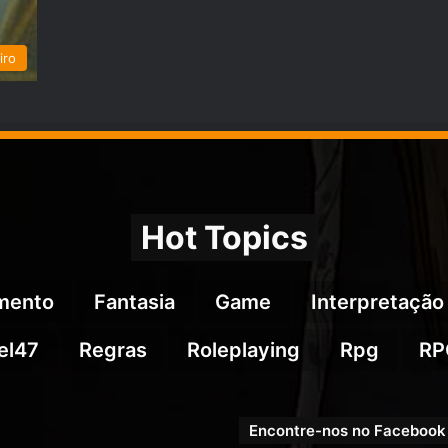
iro
Hot Topics
imento
Fantasia
Game
Interpretação
el47
Regras
Roleplaying
Rpg
RP
Encontre-nos no Facebook