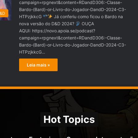
campaign=rpgnext&content=RDandD306:-Classe-
Bardo-(Bard)-or-Livro-do-Jogador-DandD-2024-C3-
D&D
HTPzjkkcG
Já conferiu como ficou o Bardo na
nova versão do D&D 2024?
OUÇA
AQUI: https://novo.apoia.se/podcast?
campaign=rpgnext&content=RDandD306:-Classe-
Bardo-(Bard)-or-Livro-do-Jogador-DandD-2024-C3-
HTPzjkkcG…
Leia mais »
Hot Topics