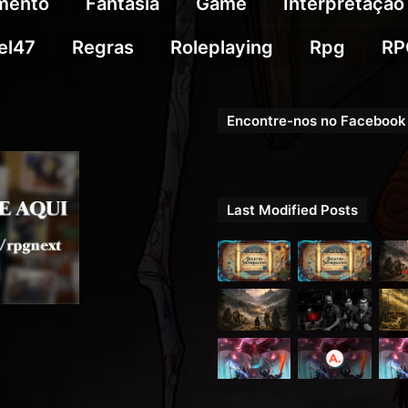
imento
Fantasia
Game
Interpretação
el47
Regras
Roleplaying
Rpg
RP
Encontre-nos no Facebook
Last Modified Posts