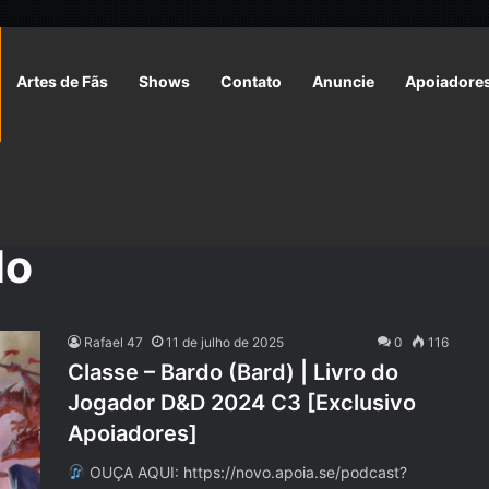
Artes de Fãs
Shows
Contato
Anuncie
Apoiadore
do
Rafael 47
11 de julho de 2025
0
116
Classe – Bardo (Bard) | Livro do
Jogador D&D 2024 C3 [Exclusivo
Apoiadores]
OUÇA AQUI: https://novo.apoia.se/podcast?