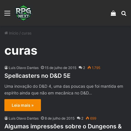
Menu
Veja s
Pr
Início
/
curas
curas
Luis Olavo Dantas
15 de julho de 2015
2
1.795
Spellcasters no D&D 5E
Uma inovação do D&D 4, uma das poucas que foi mantida em
espírito ainda que não em mecânica no D&D…
Leia mais »
Luis Olavo Dantas
8 de julho de 2015
2
699
Algumas impressões sobre o Dungeons &