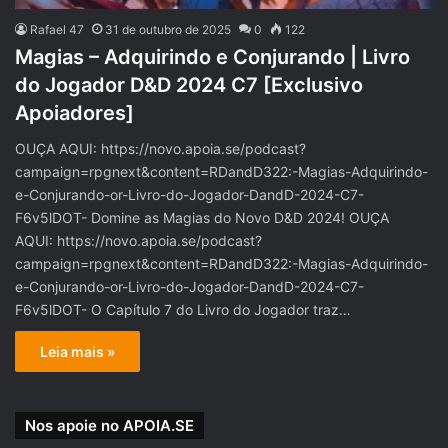
Rafael 47
31 de outubro de 2025
0
122
Magias – Adquirindo e Conjurando | Livro
do Jogador D&D 2024 C7 [Exclusivo
Apoiadores]
OUÇA AQUI: https://novo.apoia.se/podcast?
campaign=rpgnext&content=RDandD322:-Magias-Adquirindo-
e-Conjurando-or-Livro-do-Jogador-DandD-2024-C7-
F6v5lDOT- Domine as Magias do Novo D&D 2024! OUÇA
AQUI: https://novo.apoia.se/podcast?
campaign=rpgnext&content=RDandD322:-Magias-Adquirindo-
e-Conjurando-or-Livro-do-Jogador-DandD-2024-C7-
F6v5lDOT- O Capítulo 7 do Livro do Jogador traz…
Leia mais »
Nos apoie no APOIA.SE