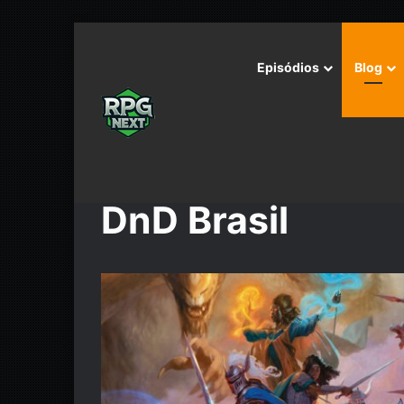
Episódios
Blog
Início
/
DnD Brasil
DnD Brasil