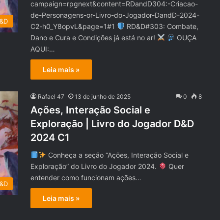
campaign=rpgnext&content=RDandD304:-Criacao-
de-Personagens-or-Livro-do-Jogador-DandD-2024-
D&D
C2-h0_Y8opvL&page=1#1
RD&D#303: Combate,
Dano e Cura e Condições já está no ar!
OUÇA
AQUI:…
Leia mais »
Rafael 47
13 de junho de 2025
0
8
Ações, Interação Social e
Exploração | Livro do Jogador D&D
2024 C1
Conheça a seção “Ações, Interação Social e
Exploração” do Livro do Jogador 2024.
Quer
entender como funcionam ações…
D&D
Leia mais »