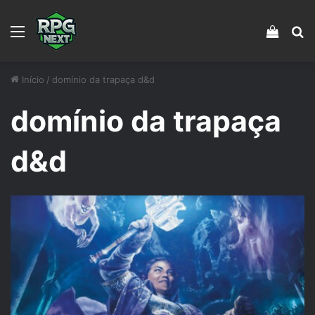
Menu
Veja s
Pr
Início
/
domínio da trapaça d&d
domínio da trapaça
d&d