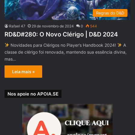
Regras do D&D
Rafael 47
29 de novembro de 2024
0
544
RD&D#280: O Novo Clérigo | D&D 2024
Novidades para Clérigos no Player’s Handbook 2024!
A
classe de clérigo foi renovada, mantendo sua essência divina,
mas…
Leia mais »
Nos apoie no APOIA.SE