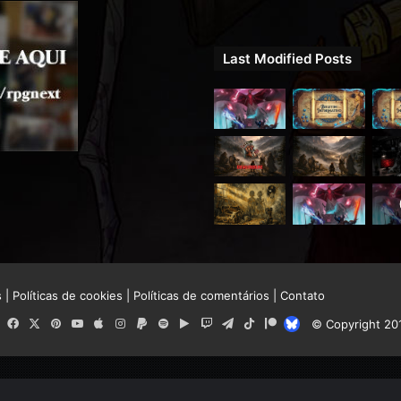
Last Modified Posts
s
|
Políticas de cookies
|
Políticas de comentários
|
Contato
RSS
Facebook
X
Pinterest
YouTube
Apple
Instagram
Paypal
Spotify
Google
Twitch
Telegram
TikTok
Patreon
Bluesky
© Copyright 20
Play