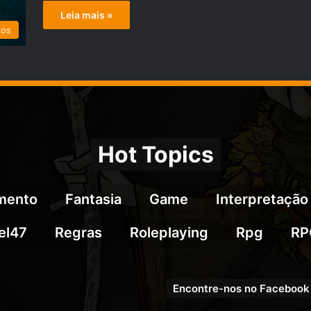
Leia mais »
tos
Hot Topics
imento
Fantasia
Game
Interpretação
el47
Regras
Roleplaying
Rpg
RP
Encontre-nos no Facebook