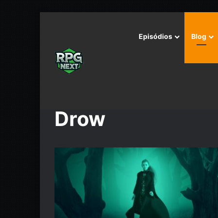
Episódios
Blog
Início
/
Drow
Drow