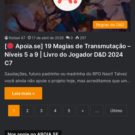
Regras do D&D
Rafael 47
17 de abril de 2026
0
257
[
Apoia.se] 19 Magias de Transmutação –
Níveis 5 a 9 | Livro do Jogador D&D 2024
C7
Saudações, futuro padrinho ou madrinha do RPG Next! Talvez
você ainda não apoie o projeto hoje, mas acreditamos que um…
Leia mais »
1
2
3
4
5
»
...
Último
Nos apoie no APOIA.SE