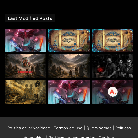
Last Modified Posts
Política de privacidade
|
Termos de uso
|
Quem somos
|
Políticas
de cookies
|
Políticas de comentários
|
Contato