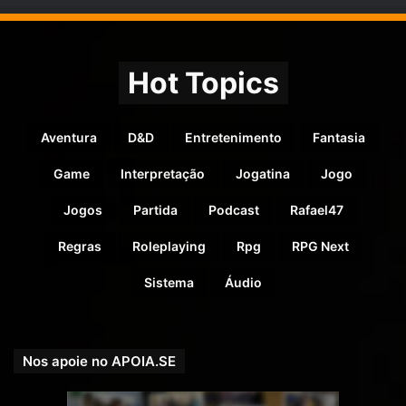
Hot Topics
Aventura
D&D
Entretenimento
Fantasia
Game
Interpretação
Jogatina
Jogo
Jogos
Partida
Podcast
Rafael47
Regras
Roleplaying
Rpg
RPG Next
Sistema
Áudio
Nos apoie no APOIA.SE