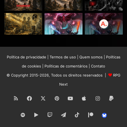
Política de privacidade
|
Termos de uso
|
Quem somos
|
Políticas
de cookies
|
Políticas de comentários
|
Contato
© Copyright 2015-2026, Todos os direitos reservados |
RPG
Next
RSS
Facebook
X
Pinterest
YouTube
Apple
Instagram
Paypa
Spotify
Google
Twitch
Telegram
TikTok
Patreon
Bluesk