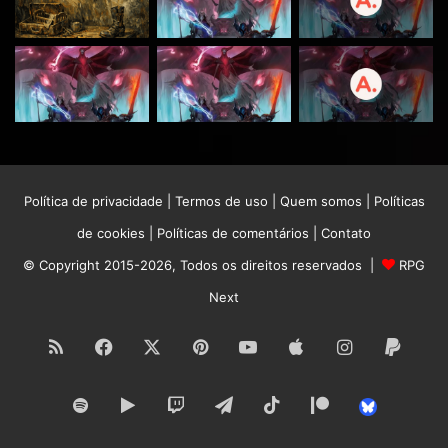
Política de privacidade
|
Termos de uso
|
Quem somos
|
Políticas
de cookies
|
Políticas de comentários
|
Contato
© Copyright 2015-2026, Todos os direitos reservados |
RPG
Next
RSS
Facebook
X
Pinterest
YouTube
Apple
Instagram
Paypa
Spotify
Google
Twitch
Telegram
TikTok
Patreon
Bluesk