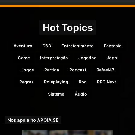
Hot Topics
Aventura
D&D
Entretenimento
Fantasia
Game
Interpretação
Jogatina
Jogo
Jogos
Partida
Podcast
Rafael47
Regras
Roleplaying
Rpg
RPG Next
Sistema
Áudio
Nos apoie no APOIA.SE