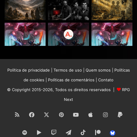
Política de privacidade
|
Termos de uso
|
Quem somos
|
Políticas
de cookies
|
Políticas de comentários
|
Contato
© Copyright 2015-2026, Todos os direitos reservados |
RPG
Next
RSS
Facebook
X
Pinterest
YouTube
Apple
Instagram
Paypa
Spotify
Google
Twitch
Telegram
TikTok
Patreon
Bluesk