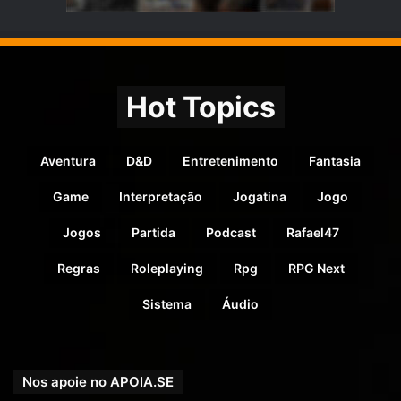
Hot Topics
Aventura
D&D
Entretenimento
Fantasia
Game
Interpretação
Jogatina
Jogo
Jogos
Partida
Podcast
Rafael47
Regras
Roleplaying
Rpg
RPG Next
Sistema
Áudio
Nos apoie no APOIA.SE