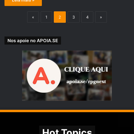
«
1
2
3
4
»
Nos apoie no APOIA.SE
Hot Topics