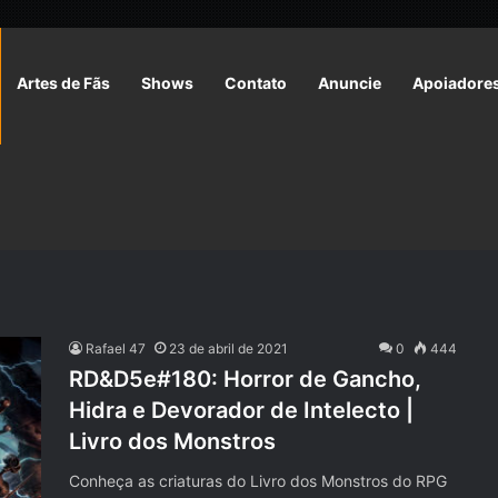
Artes de Fãs
Shows
Contato
Anuncie
Apoiadore
Rafael 47
23 de abril de 2021
0
444
RD&D5e#180: Horror de Gancho,
Hidra e Devorador de Intelecto |
Livro dos Monstros
Conheça as criaturas do Livro dos Monstros do RPG