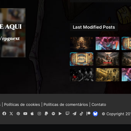
Last Modified Posts
s
|
Políticas de cookies
|
Políticas de comentários
|
Contato
RSS
Facebook
X
Pinterest
YouTube
Apple
Instagram
Paypal
Spotify
Google
Twitch
Telegram
TikTok
Patreon
Bluesky
© Copyright 20
Play