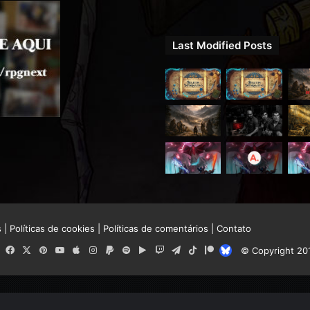
Last Modified Posts
s
|
Políticas de cookies
|
Políticas de comentários
|
Contato
RSS
Facebook
X
Pinterest
YouTube
Apple
Instagram
Paypal
Spotify
Google
Twitch
Telegram
TikTok
Patreon
Bluesky
© Copyright 20
Play