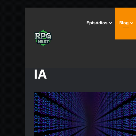
Episódios
Blog
Início
/
IA
IA