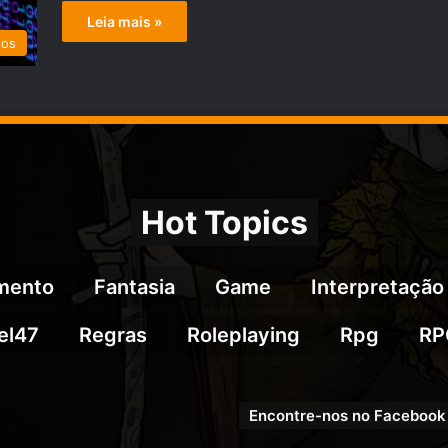
Leia mais »
tos
Hot Topics
imento
Fantasia
Game
Interpretação
el47
Regras
Roleplaying
Rpg
RP
Encontre-nos no Facebook