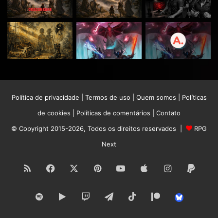
Política de privacidade
|
Termos de uso
|
Quem somos
|
Políticas
de cookies
|
Políticas de comentários
|
Contato
© Copyright 2015-2026, Todos os direitos reservados |
RPG
Next
RSS
Facebook
X
Pinterest
YouTube
Apple
Instagram
Paypa
Spotify
Google
Twitch
Telegram
TikTok
Patreon
Bluesk