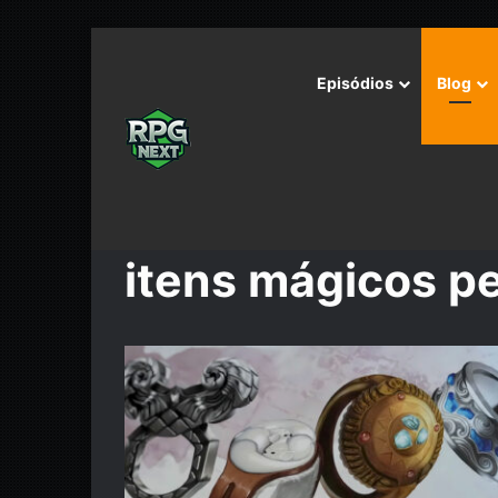
Episódios
Blog
Início
/
itens mágicos personalizados
itens mágicos p