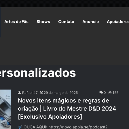
Artes de Fãs
Shows
Contato
Anuncie
Apoiadore
ersonalizados
Rafael 47
29 de março de 2025
0
155
Novos itens mágicos e regras de
criação | Livro do Mestre D&D 2024
[Exclusivo Apoiadores]
OUÇA AQUI: https://novo.apoia.se/podcast?