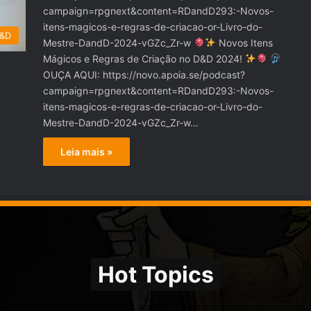
campaign=rpgnext&content=RDandD293:-Novos-
itens-magicos-e-regras-de-criacao-or-Livro-do-
D&D
Mestre-DandD-2024-vGZc_Zr-w
Novos Itens
Mágicos e Regras de Criação no D&D 2024!
OUÇA AQUI: https://novo.apoia.se/podcast?
campaign=rpgnext&content=RDandD293:-Novos-
itens-magicos-e-regras-de-criacao-or-Livro-do-
Mestre-DandD-2024-vGZc_Zr-w…
Leia mais »
Hot Topics