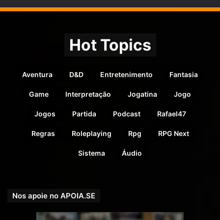
Hot Topics
Aventura
D&D
Entretenimento
Fantasia
Game
Interpretação
Jogatina
Jogo
Jogos
Partida
Podcast
Rafael47
Regras
Roleplaying
Rpg
RPG Next
Sistema
Áudio
Nos apoie no APOIA.SE