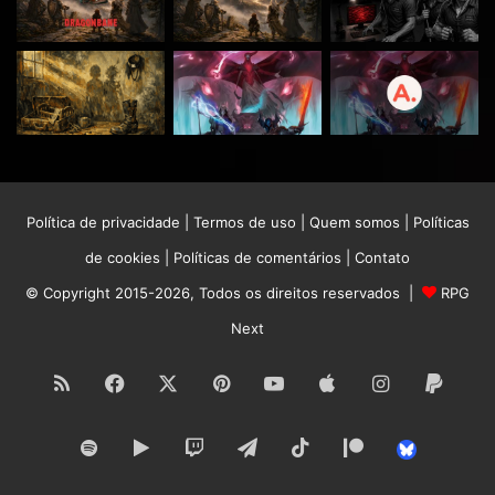
Política de privacidade
|
Termos de uso
|
Quem somos
|
Políticas
de cookies
|
Políticas de comentários
|
Contato
© Copyright 2015-2026, Todos os direitos reservados |
RPG
Next
RSS
Facebook
X
Pinterest
YouTube
Apple
Instagram
Paypa
Spotify
Google
Twitch
Telegram
TikTok
Patreon
Bluesk