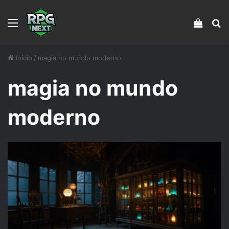
Menu
Veja s
Pr
Início
/
magia no mundo moderno
magia no mundo
moderno