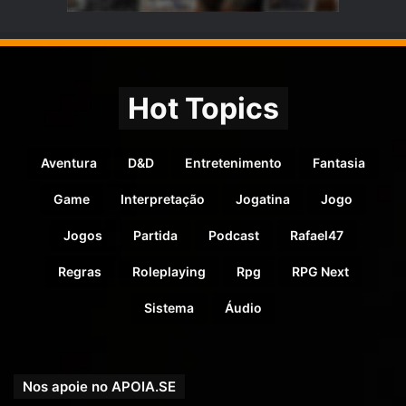
Hot Topics
Aventura
D&D
Entretenimento
Fantasia
Game
Interpretação
Jogatina
Jogo
Jogos
Partida
Podcast
Rafael47
Regras
Roleplaying
Rpg
RPG Next
Sistema
Áudio
Nos apoie no APOIA.SE