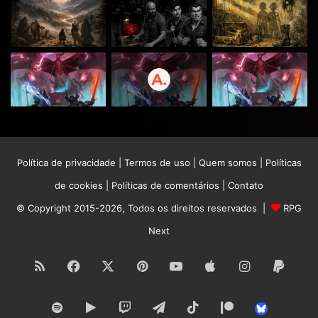
Política de privacidade
|
Termos de uso
|
Quem somos
|
Políticas
de cookies
|
Políticas de comentários
|
Contato
© Copyright 2015-2026, Todos os direitos reservados |
RPG
Next
RSS
Facebook
X
Pinterest
YouTube
Apple
Instagram
Paypa
Spotify
Google
Twitch
Telegram
TikTok
Patreon
Bluesk