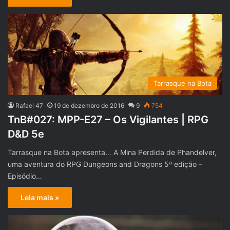
Tarrasque na Bota
Rafael 47
19 de dezembro de 2016
9
754
TnB#027: MPP-E27 – Os Vigilantes | RPG
D&D 5e
Tarrasque na Bota apresenta… A Mina Perdida de Phandelver,
uma aventura do RPG Dungeons and Dragons 5ª edição –
Episódio…
Leia mais »