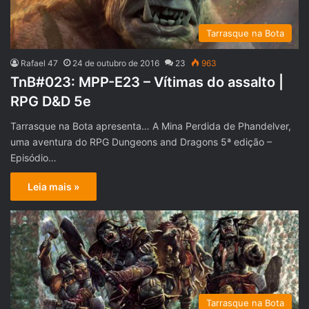
Tarrasque na Bota
Rafael 47
24 de outubro de 2016
23
963
TnB#023: MPP-E23 – Vítimas do assalto |
RPG D&D 5e
Tarrasque na Bota apresenta… A Mina Perdida de Phandelver,
uma aventura do RPG Dungeons and Dragons 5ª edição –
Episódio…
Leia mais »
Tarrasque na Bota