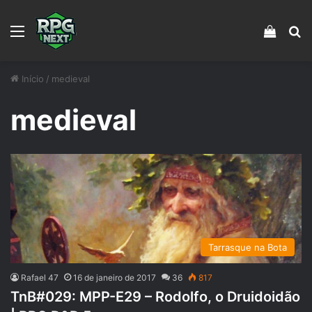
Menu
Veja s
Pr
Início
/
medieval
medieval
Tarrasque na Bota
Rafael 47
16 de janeiro de 2017
36
817
TnB#029: MPP-E29 – Rodolfo, o Druidoidão