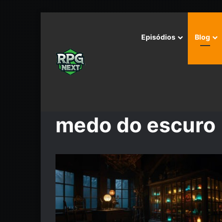
Episódios
Blog
Início
/
medo do escuro
medo do escuro