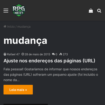
Menu
Veja s
Pr
Início
/
mudança
mudança
Rafael 47
28 de maio de 2015
0
273
Ajuste nos endereços das páginas (URL)
Fala pessoal! Gostaríamos de informar que nossos endereços
das páginas (URL) sofreram um pequeno ajuste (foi incluído o
nome da…
Leia mais »