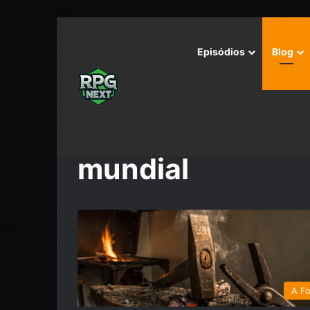
Episódios
Blog
Início
/
mundial
mundial
A Fo