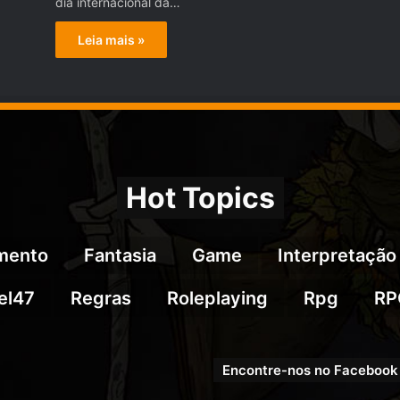
dia internacional da…
Leia mais »
Hot Topics
imento
Fantasia
Game
Interpretação
el47
Regras
Roleplaying
Rpg
RP
Encontre-nos no Facebook