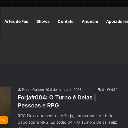
Artes de Fãs
Shows
Contato
Anuncie
Apoiadore
Pedro Quitete
8 de março de 2018
0
439
Forja#004: O Turno é Delas |
Pessoas e RPG
RPG Next apresenta… A Forja, um podcast de bate
rja
papo sobre RPG. Episódio 04 – O Turno é Delas. Feliz