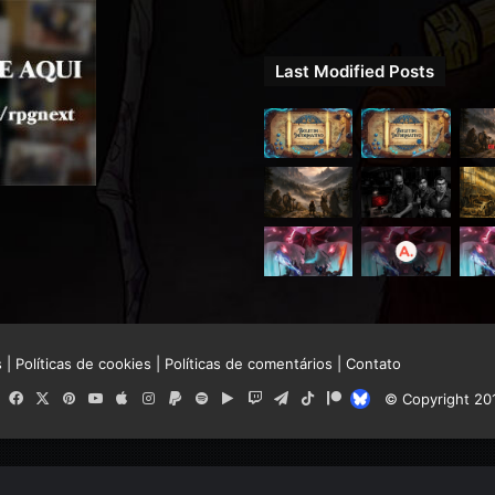
Last Modified Posts
s
|
Políticas de cookies
|
Políticas de comentários
|
Contato
RSS
Facebook
X
Pinterest
YouTube
Apple
Instagram
Paypal
Spotify
Google
Twitch
Telegram
TikTok
Patreon
Bluesky
© Copyright 20
Play