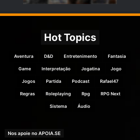
Hot Topics
Aventura
D&D
Entretenimento
Fantasia
Game
Interpretação
Jogatina
Jogo
Jogos
Partida
Podcast
Rafael47
Regras
Roleplaying
Rpg
RPG Next
Sistema
Áudio
Nos apoie no APOIA.SE