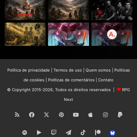
Política de privacidade
|
Termos de uso
|
Quem somos
|
Políticas
de cookies
|
Políticas de comentários
|
Contato
© Copyright 2015-2026, Todos os direitos reservados |
RPG
Next
RSS
Facebook
X
Pinterest
YouTube
Apple
Instagram
Paypa
Spotify
Google
Twitch
Telegram
TikTok
Patreon
Bluesk