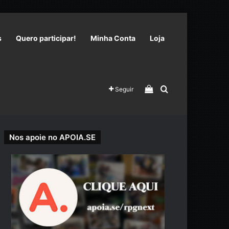
s
Quero participar!
Minha Conta
Loja
Veja seu carrinho 
Procurar por
Seguir
Nos apoie no APOIA.SE