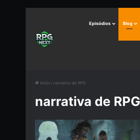
Episódios
Blog
Início
/
narrativa de RPG
narrativa de RP