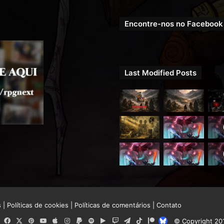
Encontre-nos no Facebook
Last Modified Posts
s
|
Políticas de cookies
|
Políticas de comentários
|
Contato
RSS
Facebook
X
Pinterest
YouTube
Apple
Instagram
Paypal
Spotify
Google
Twitch
Telegram
TikTok
Patreon
Bluesky
© Copyright 20