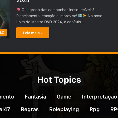
2024
O segredo das campanhas inesquecíveis?
Planejamento, emoção e improviso!
No novo
Livro do Mestre D&D 2024, o capítulo…
D&D
Leia mais »
Hot Topics
imento
Fantasia
Game
Interpretação
el47
Regras
Roleplaying
Rpg
RP