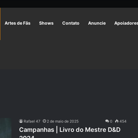
Artes de Fãs
Shows
Contato
Anuncie
Apoiadore
G
Rafael 47
2 de maio de 2025
0
454
Campanhas | Livro do Mestre D&D