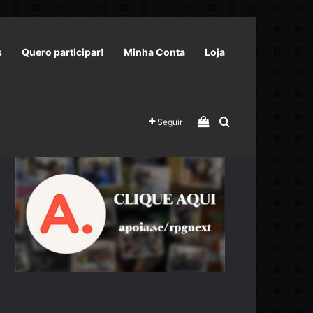
s
Quero participar!
Minha Conta
Loja
Veja seu carrinho 
Procurar por
Seguir
Nos apoie no APOIA.SE