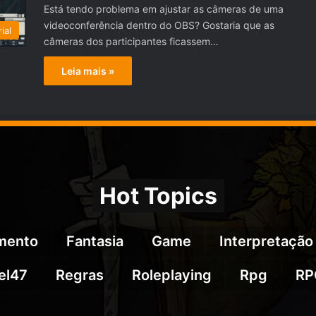
Está tendo problema em ajustar as câmeras de uma
videoconferência dentro do OBS? Gostaria que as
ial
câmeras dos participantes ficassem…
Leia mais »
Hot Topics
imento
Fantasia
Game
Interpretação
el47
Regras
Roleplaying
Rpg
RP