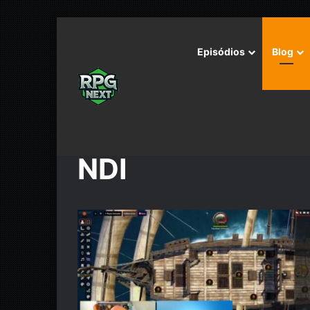
Episódios
Blog
Início
/
NDI
NDI