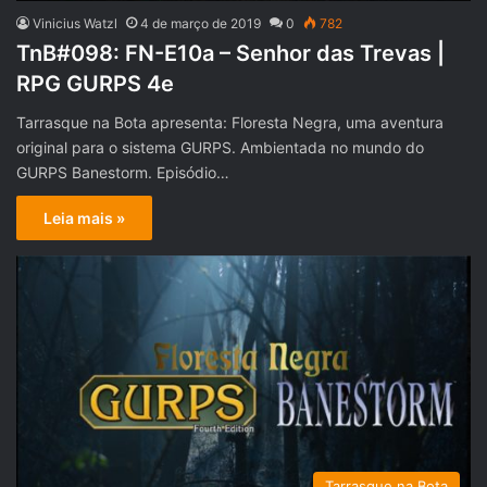
Vinicius Watzl
4 de março de 2019
0
782
TnB#098: FN-E10a – Senhor das Trevas |
RPG GURPS 4e
Tarrasque na Bota apresenta: Floresta Negra, uma aventura
original para o sistema GURPS. Ambientada no mundo do
GURPS Banestorm. Episódio…
Leia mais »
Tarrasque na Bota