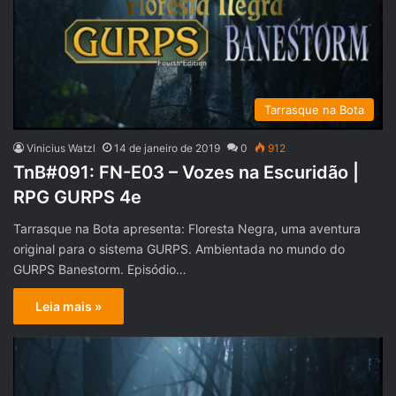
Tarrasque na Bota
Vinicius Watzl
14 de janeiro de 2019
0
912
TnB#091: FN-E03 – Vozes na Escuridão |
RPG GURPS 4e
Tarrasque na Bota apresenta: Floresta Negra, uma aventura
original para o sistema GURPS. Ambientada no mundo do
GURPS Banestorm. Episódio…
Leia mais »