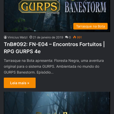
Tarrasque na Bota
Vinicius Watzl
21 de janeiro de 2019
0
991
TnB#092: FN-E04 – Encontros Fortuitos |
RPG GURPS 4e
Tarrasque na Bota apresenta: Floresta Negra, uma aventura
original para o sistema GURPS. Ambientada no mundo do
GURPS Banestorm. Episódio…
Leia mais »