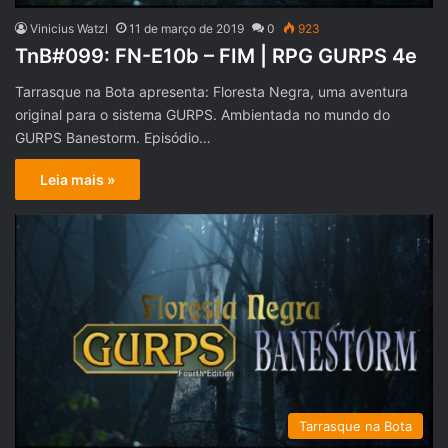
Vinicius Watzl
11 de março de 2019
0
923
TnB#099: FN-E10b – FIM | RPG GURPS 4e
Tarrasque na Bota apresenta: Floresta Negra, uma aventura
original para o sistema GURPS. Ambientada no mundo do
GURPS Banestorm. Episódio…
Leia mais »
Tarrasque na Bota