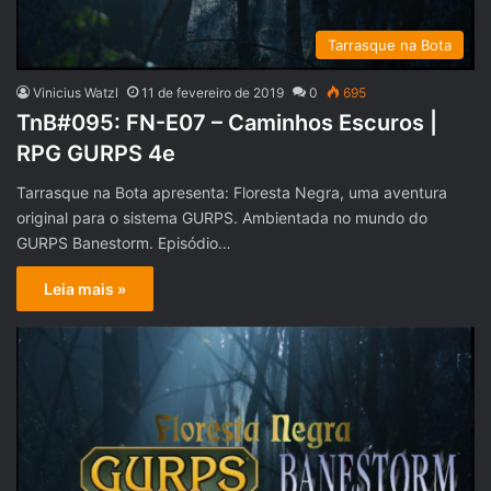
Tarrasque na Bota
Vinicius Watzl
11 de fevereiro de 2019
0
695
TnB#095: FN-E07 – Caminhos Escuros |
RPG GURPS 4e
Tarrasque na Bota apresenta: Floresta Negra, uma aventura
original para o sistema GURPS. Ambientada no mundo do
GURPS Banestorm. Episódio…
Leia mais »