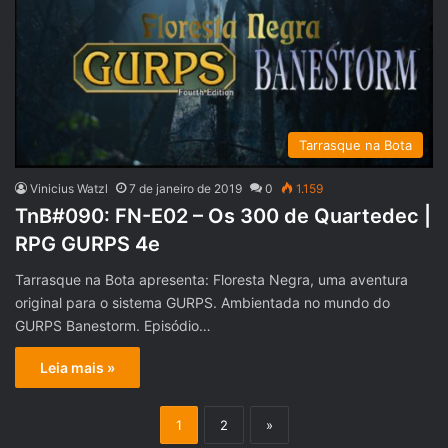
Tarrasque na Bota
Vinicius Watzl
7 de janeiro de 2019
0
1.159
TnB#090: FN-E02 – Os 300 de Quartedec |
RPG GURPS 4e
Tarrasque na Bota apresenta: Floresta Negra, uma aventura
original para o sistema GURPS. Ambientada no mundo do
GURPS Banestorm. Episódio…
Leia mais »
1
2
»