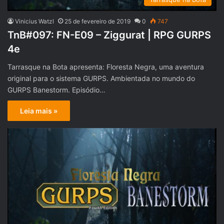
Vinicius Watzl
25 de fevereiro de 2019
0
747
TnB#097: FN-E09 – Ziggurat | RPG GURPS
4e
Tarrasque na Bota apresenta: Floresta Negra, uma aventura
original para o sistema GURPS. Ambientada no mundo do
GURPS Banestorm. Episódio…
Leia mais »