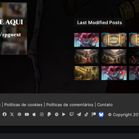
Last Modified Posts
s
|
Políticas de cookies
|
Políticas de comentários
|
Contato
RSS
Facebook
X
Pinterest
YouTube
Apple
Instagram
Paypal
Spotify
Google
Twitch
Telegram
TikTok
Patreon
Bluesky
© Copyright 20
Play