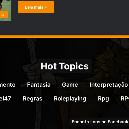
Leia mais »
lay
Hot Topics
imento
Fantasia
Game
Interpretação
el47
Regras
Roleplaying
Rpg
RP
Encontre-nos no Facebook