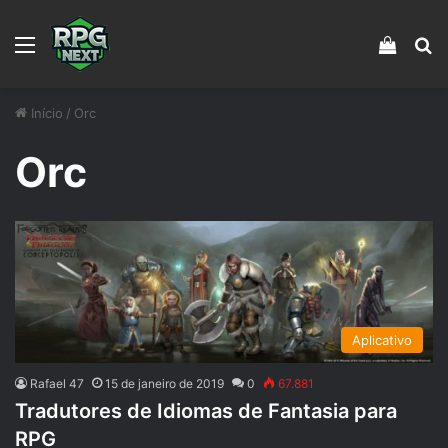
Menu
Veja s
Pr
Início
/
Orc
Orc
Aplicativo
Rafael 47
15 de janeiro de 2019
0
67.881
Tradutores de Idiomas de Fantasia para
RPG