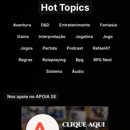
Hot Topics
Aventura
D&D
Entretenimento
Fantasia
Game
Interpretação
Jogatina
Jogo
Jogos
Partida
Podcast
Rafael47
Regras
Roleplaying
Rpg
RPG Next
Sistema
Áudio
Nos apoie no APOIA.SE