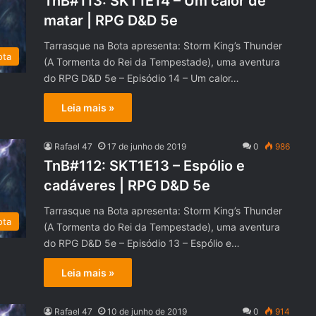
TnB#113: SKT1E14 – Um calor de
matar | RPG D&D 5e
Tarrasque na Bota apresenta: Storm King’s Thunder
ota
(A Tormenta do Rei da Tempestade), uma aventura
do RPG D&D 5e – Episódio 14 – Um calor…
Leia mais »
Rafael 47
17 de junho de 2019
0
986
TnB#112: SKT1E13 – Espólio e
cadáveres | RPG D&D 5e
Tarrasque na Bota apresenta: Storm King’s Thunder
ota
(A Tormenta do Rei da Tempestade), uma aventura
do RPG D&D 5e – Episódio 13 – Espólio e…
Leia mais »
Rafael 47
10 de junho de 2019
0
914