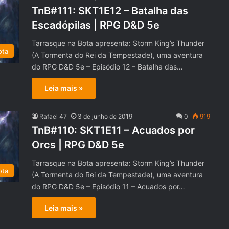
TnB#111: SKT1E12 – Batalha das
Escadópilas | RPG D&D 5e
Tarrasque na Bota apresenta: Storm King’s Thunder
ota
(A Tormenta do Rei da Tempestade), uma aventura
do RPG D&D 5e – Episódio 12 – Batalha das…
Leia mais »
Rafael 47
3 de junho de 2019
0
919
TnB#110: SKT1E11 – Acuados por
Orcs | RPG D&D 5e
Tarrasque na Bota apresenta: Storm King’s Thunder
ota
(A Tormenta do Rei da Tempestade), uma aventura
do RPG D&D 5e – Episódio 11 – Acuados por…
Leia mais »