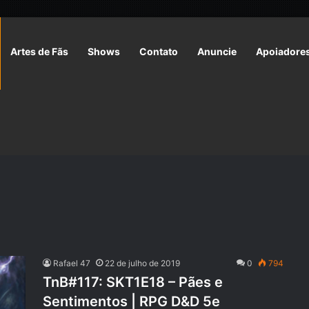
Artes de Fãs
Shows
Contato
Anuncie
Apoiadore
Rafael 47
22 de julho de 2019
0
794
TnB#117: SKT1E18 – Pães e
Sentimentos | RPG D&D 5e