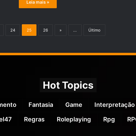
Leia mais »
24
25
26
»
...
Último
Hot Topics
imento
Fantasia
Game
Interpretação
el47
Regras
Roleplaying
Rpg
RP