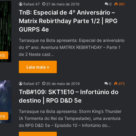
Rafael 47
27 de maio de 2019
0
961
TnB: Especial de 4º Aniversário –
Matrix Rebirthday Parte 1/2 | RPG
GURPS 4e
Tarrasque na Bota apresenta: Especial de aniversário
do 4° ano: Aventura MATRIX REBIRTHDAY – Parte 1
de 2 Neste cast…
AIS
Leia mais »
Rafael 47
20 de maio de 2019
0
975
TnB#109: SKT1E10 – Infortúnio do
destino | RPG D&D 5e
Tarrasque na Bota apresenta: Storm King’s Thunder
ota
(A Tormenta do Rei da Tempestade), uma aventura
do RPG D&D 5e – Episódio 10 – Infortúnio do…