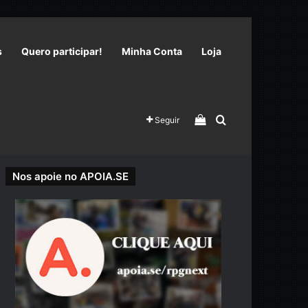
s
Quero participar!
Minha Conta
Loja
Veja seu carrinho 
Procurar por
Seguir
Nos apoie no APOIA.SE