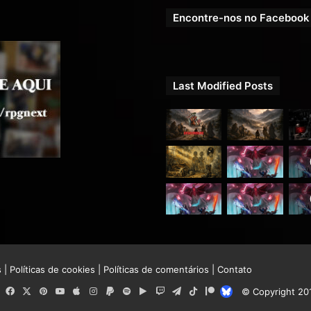
Encontre-nos no Facebook
Last Modified Posts
s
|
Políticas de cookies
|
Políticas de comentários
|
Contato
RSS
Facebook
X
Pinterest
YouTube
Apple
Instagram
Paypal
Spotify
Google
Twitch
Telegram
TikTok
Patreon
Bluesky
© Copyright 20
Play