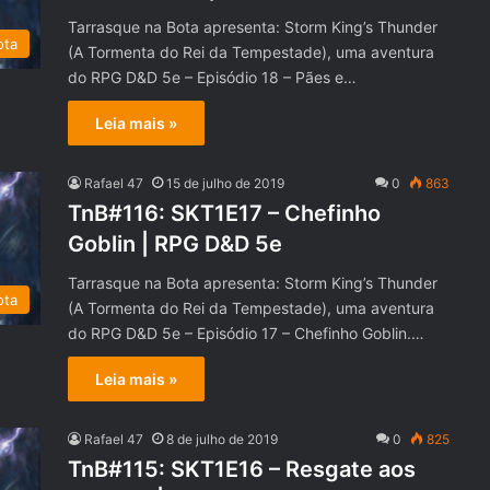
Tarrasque na Bota apresenta: Storm King’s Thunder
ota
(A Tormenta do Rei da Tempestade), uma aventura
do RPG D&D 5e – Episódio 18 – Pães e…
Leia mais »
Rafael 47
15 de julho de 2019
0
863
TnB#116: SKT1E17 – Chefinho
Goblin | RPG D&D 5e
Tarrasque na Bota apresenta: Storm King’s Thunder
ota
(A Tormenta do Rei da Tempestade), uma aventura
do RPG D&D 5e – Episódio 17 – Chefinho Goblin.…
Leia mais »
Rafael 47
8 de julho de 2019
0
825
TnB#115: SKT1E16 – Resgate aos