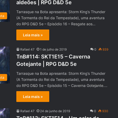
aldeões | RPG D&D 5e
Tarrasque na Bota apresenta: Storm King’s Thunder
ota
(A Tormenta do Rei da Tempestade), uma aventura
do RPG D&D 5e – Episódio 16 – Resgate aos…
Leia mais »
Rafael 47
1 de julho de 2019
0
939
TnB#114: SKT1E15 – Caverna
Gotejante | RPG D&D 5e
Tarrasque na Bota apresenta: Storm King’s Thunder
ota
(A Tormenta do Rei da Tempestade), uma aventura
do RPG D&D 5e – Episódio 15 – Caverna Gotejante.…
Leia mais »
Rafael 47
24 de junho de 2019
0
930