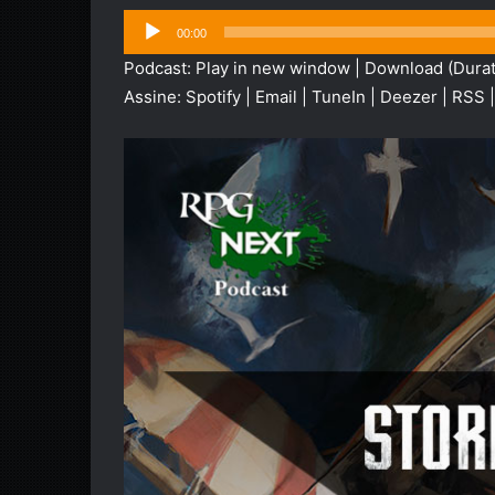
Tocador
00:00
de
Podcast:
Play in new window
|
Download
(Durat
áudio
Assine:
Spotify
|
Email
|
TuneIn
|
Deezer
|
RSS