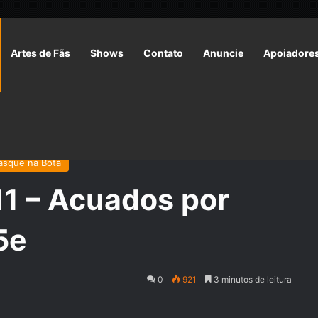
Artes de Fãs
Shows
Contato
Anuncie
Apoiadore
E11 – Acuados por Orcs | RPG D&D 5e
asque na Bota
1 – Acuados por
5e
0
921
3 minutos de leitura