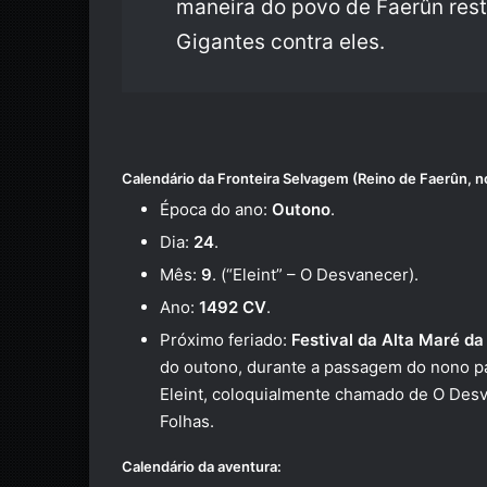
maneira do povo de Faerûn rest
Gigantes contra eles.
Calendário da Fronteira Selvagem (Reino de Faerûn, n
Época do ano:
Outono
.
Dia:
24
.
Mês:
9
. (“Eleint” – O Desvanecer).
Ano:
1492 CV
.
Próximo feriado:
Festival da Alta Maré da
do outono, durante a passagem do nono pa
Eleint, coloquialmente chamado de O Des
Folhas.
Calendário da aventura: