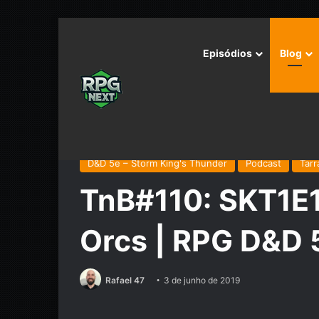
Episódios
Blog
Início
/
Podcast
/
Tarrasque na Bota
/
TnB#110: SKT1
D&D 5e – Storm King's Thunder
Podcast
Tarr
TnB#110: SKT1E1
Orcs | RPG D&D 
Rafael 47
3 de junho de 2019