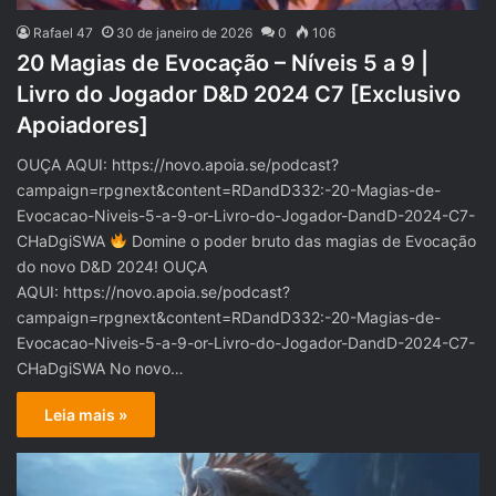
Rafael 47
30 de janeiro de 2026
0
106
20 Magias de Evocação – Níveis 5 a 9 |
Livro do Jogador D&D 2024 C7 [Exclusivo
Apoiadores]
OUÇA AQUI: https://novo.apoia.se/podcast?
campaign=rpgnext&content=RDandD332:-20-Magias-de-
Evocacao-Niveis-5-a-9-or-Livro-do-Jogador-DandD-2024-C7-
CHaDgiSWA
Domine o poder bruto das magias de Evocação
do novo D&D 2024! OUÇA
AQUI: https://novo.apoia.se/podcast?
campaign=rpgnext&content=RDandD332:-20-Magias-de-
Evocacao-Niveis-5-a-9-or-Livro-do-Jogador-DandD-2024-C7-
CHaDgiSWA No novo…
Leia mais »