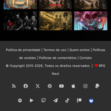
Política de privacidade
|
Termos de uso
|
Quem somos
|
Políticas
de cookies
|
Políticas de comentários
|
Contato
© Copyright 2015-2026, Todos os direitos reservados |
RPG
Next
RSS
Facebook
X
Pinterest
YouTube
Apple
Instagram
Paypa
Spotify
Google
Twitch
Telegram
TikTok
Patreon
Bluesk