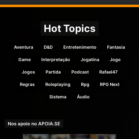
Hot Topics
Aventura
D&D
Entretenimento
Fantasia
Game
Interpretação
Jogatina
Jogo
Jogos
Partida
Podcast
Rafael47
Regras
Roleplaying
Rpg
RPG Next
Sistema
Áudio
Nos apoie no APOIA.SE