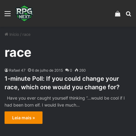
Menu
Veja s
Pr
Início
/
race
race
Rafael 47
6 de julho de 2015
0
260
1-minute Poll: If you could change your
race, which one would you change for?
Have you ever caught yourself thinking “…would be cool if I
had been born elf. I would live much…
Leia mais »