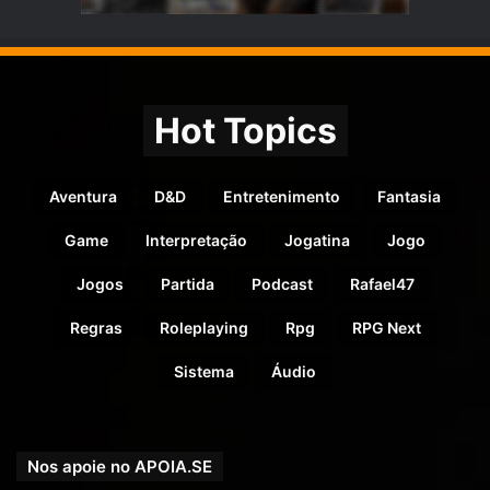
Hot Topics
Aventura
D&D
Entretenimento
Fantasia
Game
Interpretação
Jogatina
Jogo
Jogos
Partida
Podcast
Rafael47
Regras
Roleplaying
Rpg
RPG Next
Sistema
Áudio
Nos apoie no APOIA.SE