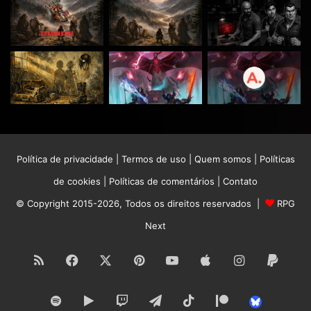
Política de privacidade
|
Termos de uso
|
Quem somos
|
Políticas
de cookies
|
Políticas de comentários
|
Contato
© Copyright 2015-2026, Todos os direitos reservados |
RPG
Next
RSS
Facebook
X
Pinterest
YouTube
Apple
Instagram
Paypa
Spotify
Google
Twitch
Telegram
TikTok
Patreon
Bluesk