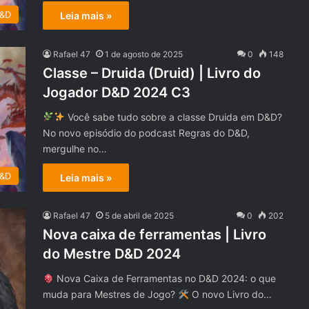
D&D
Leia mais »
Rafael 47
1 de agosto de 2025
0
148
Classe – Druida (Druid) | Livro do
Jogador D&D 2024 C3
Você sabe tudo sobre a classe Druida em D&D?
No novo episódio do podcast Regras do D&D,
mergulhe no…
D&D
Leia mais »
Rafael 47
5 de abril de 2025
0
202
Nova caixa de ferramentas | Livro
do Mestre D&D 2024
Nova Caixa de Ferramentas no D&D 2024: o que
muda para Mestres de Jogo?
O novo Livro do…