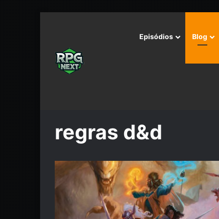
Episódios
Blog
Início
/
regras d&d
regras d&d