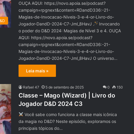
OUÇA AQUI: https://novo.apoia.se/podcast?
campaign=rpgnext&content=RDandD336:-21-
Magias-de-Invocacao-Niveis-3-e-4-or-Livro-do-
D&D
Jogador-DandD-2024-C7-Jml_8HavJ
Invocando
o poder do D&D 2024: Magias de Nível 3 e 4. OUÇA
AQUI: https://novo.apoia.se/podcast?
campaign=rpgnext&content=RDandD336:-21-
Magias-de-Invocacao-Niveis-3-e-4-or-Livro-do-
Jogador-DandD-2024-C7-Jml_8HavJ O universo…
Leia mais »
Rafael 47
5 de setembro de 2025
0
150
Classe – Mago (Wizard) | Livro do
Jogador D&D 2024 C3
Você sabe como funciona a classe mais icônica
da magia no D&D? Neste episódio, exploramos os
principais tópicos do…