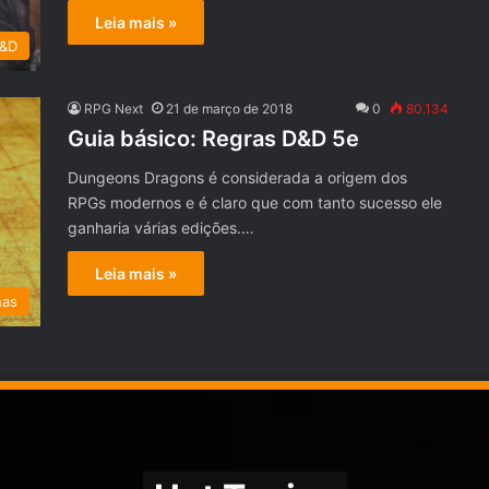
Leia mais »
D&D
RPG Next
21 de março de 2018
0
80.134
Guia básico: Regras D&D 5e
Dungeons Dragons é considerada a origem dos
RPGs modernos e é claro que com tanto sucesso ele
ganharia várias edições.…
Leia mais »
has