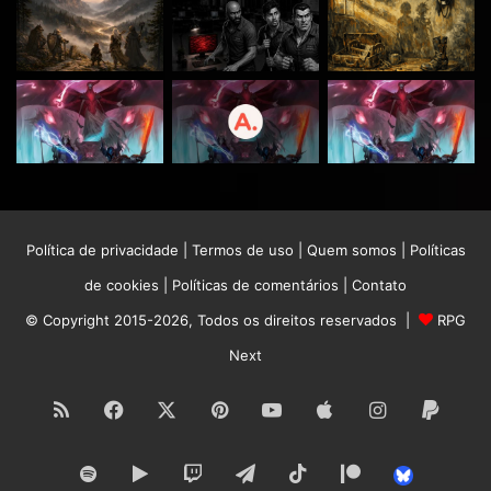
Política de privacidade
|
Termos de uso
|
Quem somos
|
Políticas
de cookies
|
Políticas de comentários
|
Contato
© Copyright 2015-2026, Todos os direitos reservados |
RPG
Next
RSS
Facebook
X
Pinterest
YouTube
Apple
Instagram
Paypa
Spotify
Google
Twitch
Telegram
TikTok
Patreon
Bluesk