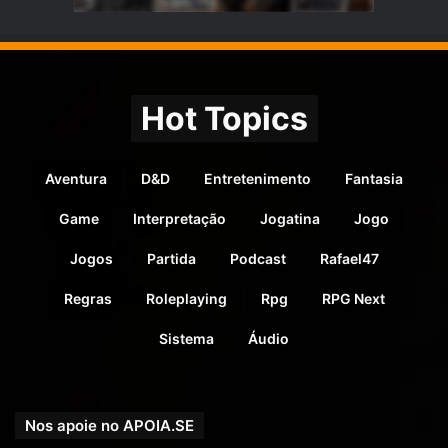
Hot Topics
Aventura
D&D
Entretenimento
Fantasia
Game
Interpretação
Jogatina
Jogo
Jogos
Partida
Podcast
Rafael47
Regras
Roleplaying
Rpg
RPG Next
Sistema
Áudio
Nos apoie no APOIA.SE