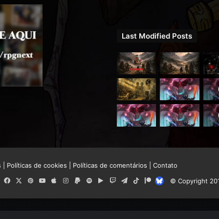
Last Modified Posts
s
|
Políticas de cookies
|
Políticas de comentários
|
Contato
RSS
Facebook
X
Pinterest
YouTube
Apple
Instagram
Paypal
Spotify
Google
Twitch
Telegram
TikTok
Patreon
Bluesky
© Copyright 20
Play