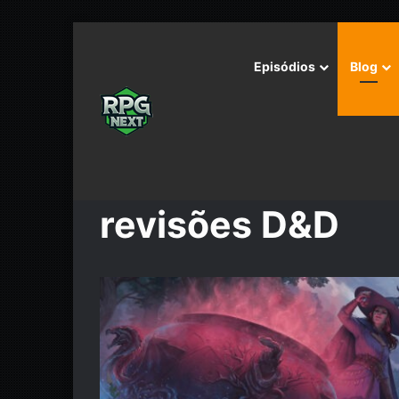
Episódios
Blog
Início
/
revisões D&D
revisões D&D