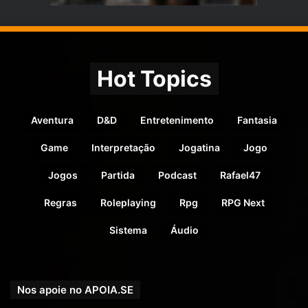
Hot Topics
Aventura
D&D
Entretenimento
Fantasia
Game
Interpretação
Jogatina
Jogo
Jogos
Partida
Podcast
Rafael47
Regras
Roleplaying
Rpg
RPG Next
Sistema
Áudio
Nos apoie no APOIA.SE