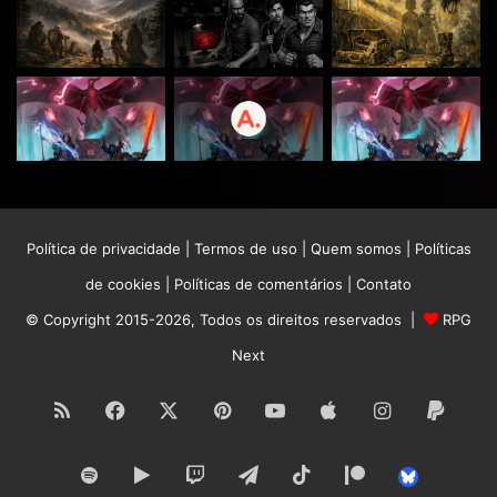
Política de privacidade
|
Termos de uso
|
Quem somos
|
Políticas
de cookies
|
Políticas de comentários
|
Contato
© Copyright 2015-2026, Todos os direitos reservados |
RPG
Next
RSS
Facebook
X
Pinterest
YouTube
Apple
Instagram
Paypa
Spotify
Google
Twitch
Telegram
TikTok
Patreon
Bluesk