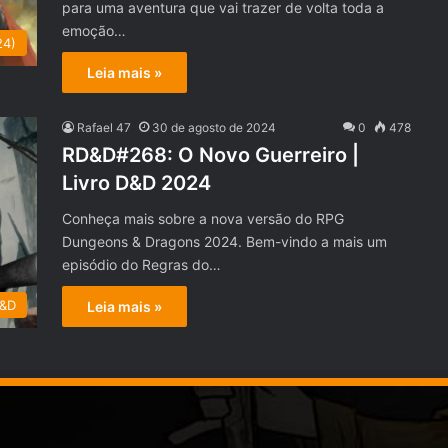
para uma aventura que vai trazer de volta toda a
emoção…
24)
Leia mais »
Rafael 47
30 de agosto de 2024
0
478
RD&D#268: O Novo Guerreiro |
Livro D&D 2024
Conheça mais sobre a nova versão do RPG
Dungeons & Dragons 2024. Bem-vindo a mais um
episódio do Regras do…
D&D
Leia mais »