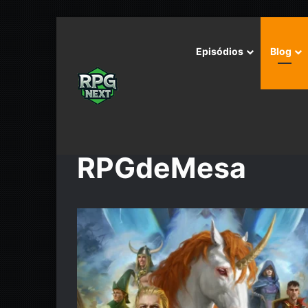
Episódios
Blog
Início
/
RPGdeMesa
RPGdeMesa