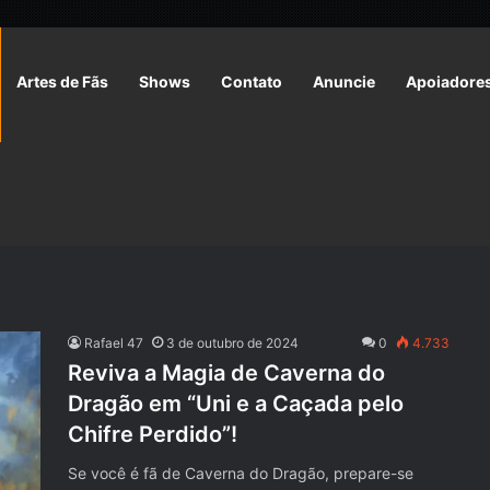
Artes de Fãs
Shows
Contato
Anuncie
Apoiadore
Rafael 47
3 de outubro de 2024
0
4.733
Reviva a Magia de Caverna do
Dragão em “Uni e a Caçada pelo
Chifre Perdido”!
Se você é fã de Caverna do Dragão, prepare-se