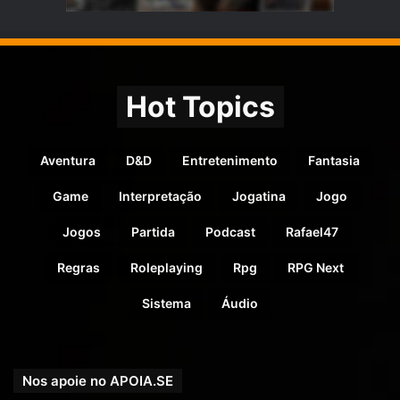
Hot Topics
Aventura
D&D
Entretenimento
Fantasia
Game
Interpretação
Jogatina
Jogo
Jogos
Partida
Podcast
Rafael47
Regras
Roleplaying
Rpg
RPG Next
Sistema
Áudio
Nos apoie no APOIA.SE