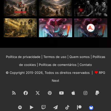
Política de privacidade
|
Termos de uso
|
Quem somos
|
Políticas
de cookies
|
Políticas de comentários
|
Contato
© Copyright 2015-2026, Todos os direitos reservados |
RPG
Next
RSS
Facebook
X
Pinterest
YouTube
Apple
Instagram
Paypa
Spotify
Google
Twitch
Telegram
TikTok
Patreon
Bluesk