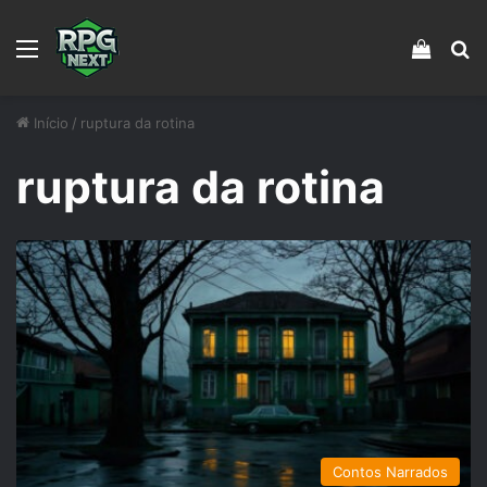
Menu
Veja s
Pr
Início
/
ruptura da rotina
ruptura da rotina
Contos Narrados