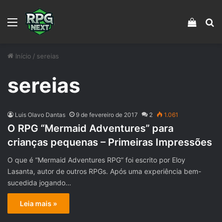
Menu
Veja s
Pr
Início
/
sereias
sereias
Luis Olavo Dantas
9 de fevereiro de 2017
2
1.061
O RPG “Mermaid Adventures” para
crianças pequenas – Primeiras Impressões
O que é “Mermaid Adventures RPG” foi escrito por Eloy
Lasanta, autor de outros RPGs. Após uma experiência bem-
sucedida jogando…
Leia mais »