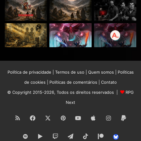
Política de privacidade
|
Termos de uso
|
Quem somos
|
Políticas
de cookies
|
Políticas de comentários
|
Contato
© Copyright 2015-2026, Todos os direitos reservados |
RPG
Next
RSS
Facebook
X
Pinterest
YouTube
Apple
Instagram
Paypa
Spotify
Google
Twitch
Telegram
TikTok
Patreon
Bluesk