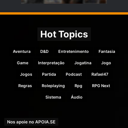
Hot Topics
Aventura
D&D
Entretenimento
Fantasia
Game
Interpretação
Jogatina
Jogo
Jogos
Partida
Podcast
Rafael47
Regras
Roleplaying
Rpg
RPG Next
Sistema
Áudio
Nos apoie no APOIA.SE